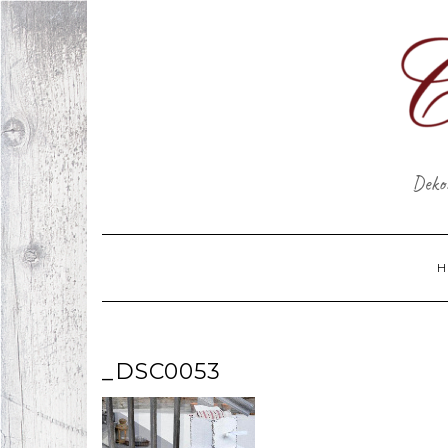
Skip
to
content
Dekor
H
_DSC0053