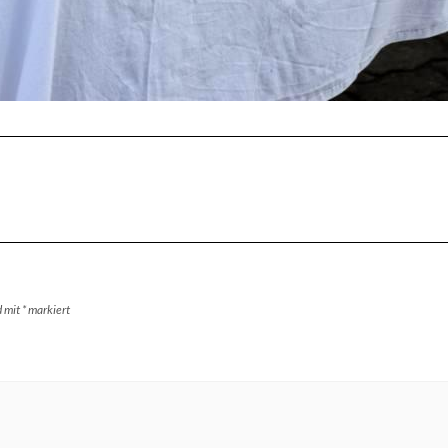
d mit
*
markiert