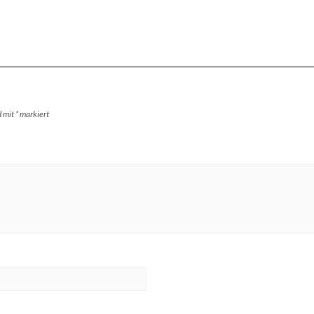
d mit
*
markiert