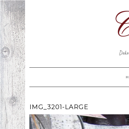
Skip
to
content
Dekor
H
IMG_3201-LARGE