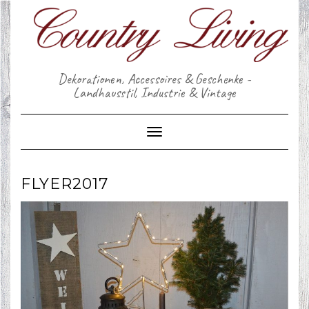
Skip
to
content
Dekorationen, Accessoires & Geschenke -
Landhausstil, Industrie & Vintage
Toggle Navigation
FLYER2017