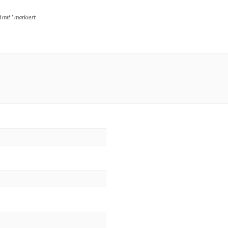
d mit
*
markiert