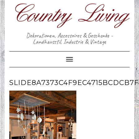
Skip
to
content
Dekorationen, Accessoires & Geschenke -
Landhausstil, Industrie & Vintage
Toggle Navigation
SLIDE8A7373C4F9EC4715BCDCB7F4