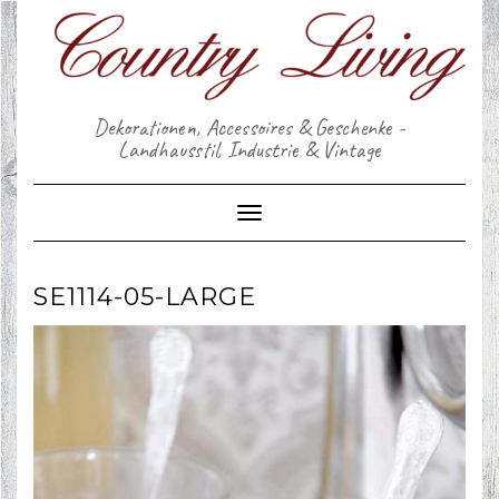
Skip
to
content
Dekorationen, Accessoires & Geschenke -
Landhausstil, Industrie & Vintage
Toggle Navigation
SE1114-05-LARGE