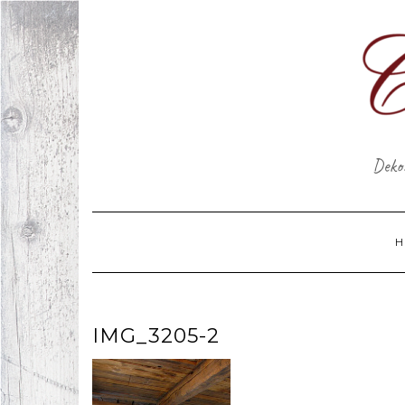
Skip
to
content
Dekor
H
IMG_3205-2