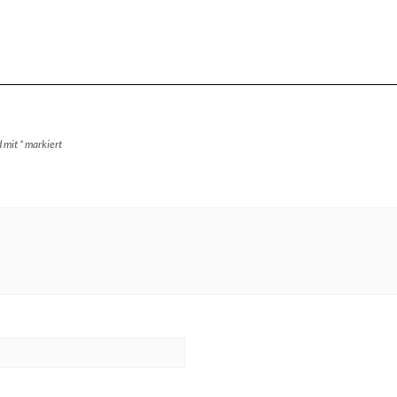
d mit
*
markiert