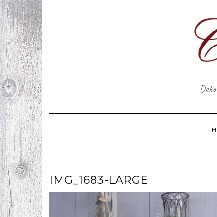
Skip
to
content
Dekor
H
IMG_1683-LARGE