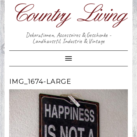
Skip
to
content
Dekorationen, Accessoires & Geschenke -
Landhausstil, Industrie & Vintage
Toggle Navigation
IMG_1674-LARGE