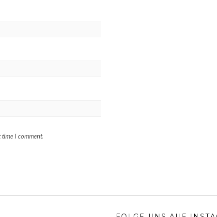
t time I comment.
FOLGE UNS AUF INST