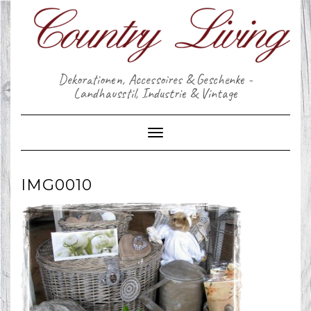
Skip
to
content
Dekorationen, Accessoires & Geschenke -
Landhausstil, Industrie & Vintage
Toggle Navigation
IMG0010