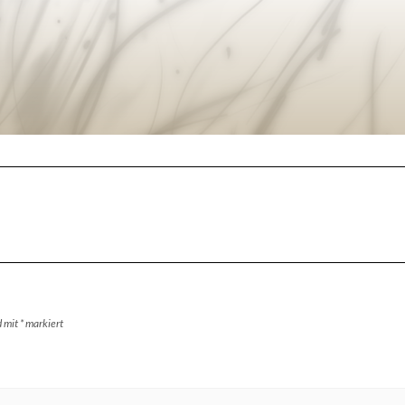
d mit
*
markiert