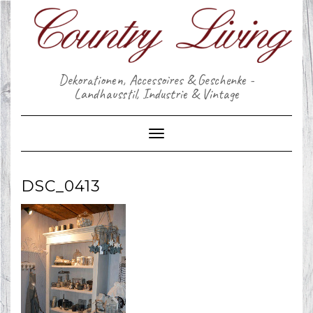
Skip
to
content
Dekorationen, Accessoires & Geschenke -
Landhausstil, Industrie & Vintage
Toggle Navigation
DSC_0413