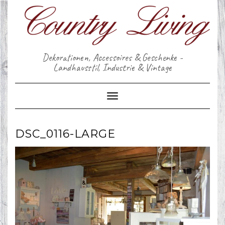
Skip
to
content
Dekorationen, Accessoires & Geschenke -
Landhausstil, Industrie & Vintage
Toggle Navigation
DSC_0116-LARGE