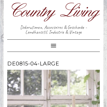
Skip
to
content
Dekorationen, Accessoires & Geschenke -
Landhausstil, Industrie & Vintage
Toggle Navigation
DE0815-04-LARGE