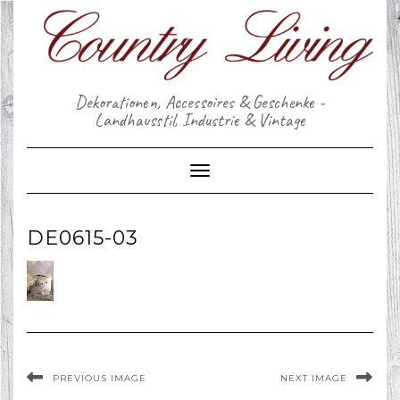
Skip
to
content
Dekorationen, Accessoires & Geschenke -
Landhausstil, Industrie & Vintage
Toggle Navigation
DE0615-03
PREVIOUS IMAGE
NEXT IMAGE