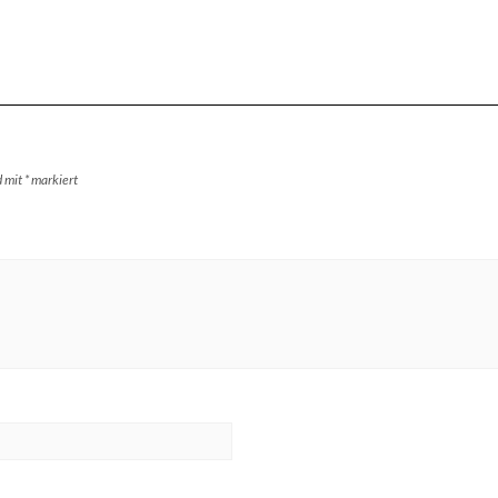
d mit
*
markiert