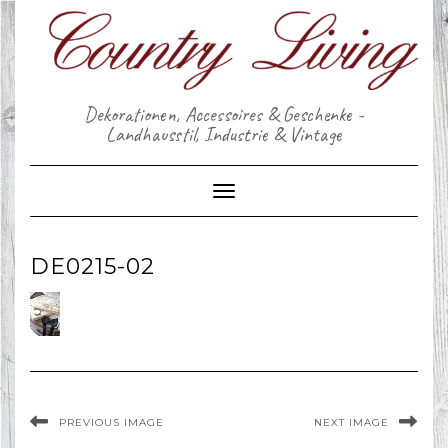
Skip
to
content
Dekorationen, Accessoires & Geschenke -
Landhausstil, Industrie & Vintage
Toggle Navigation
DE0215-02
PREVIOUS IMAGE
NEXT IMAGE