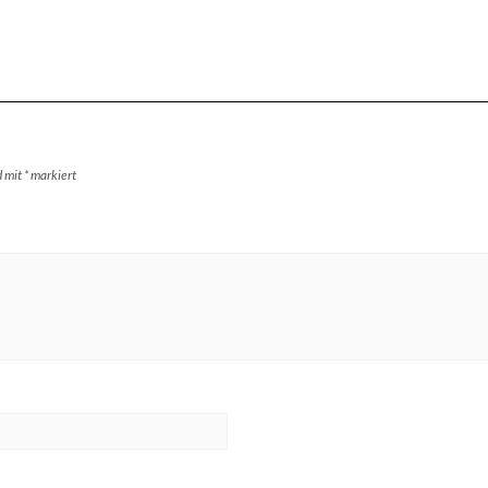
d mit
*
markiert