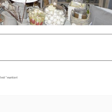
d mit
*
markiert