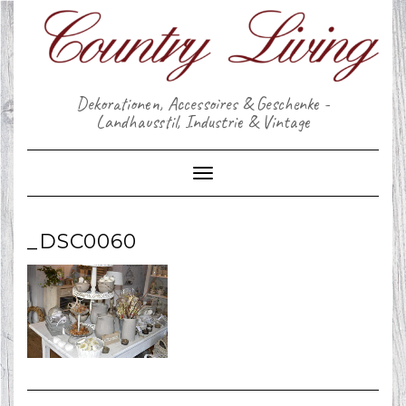
Skip
to
content
Dekorationen, Accessoires & Geschenke -
Landhausstil, Industrie & Vintage
Toggle Navigation
_DSC0060