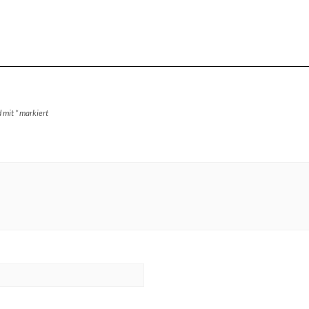
d mit
*
markiert