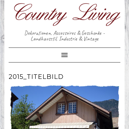
Skip
to
content
Dekorationen, Accessoires & Geschenke -
Landhausstil, Industrie & Vintage
Toggle Navigation
2015_TITELBILD