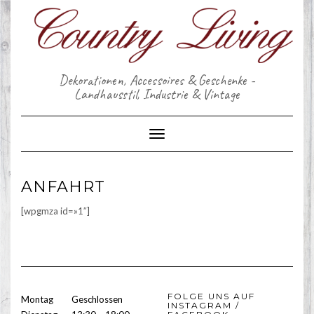
Skip
to
content
Dekorationen, Accessoires & Geschenke -
Landhausstil, Industrie & Vintage
Toggle Navigation
ANFAHRT
[wpgmza id=»1″]
FOLGE UNS AUF
Montag
Geschlossen
INSTAGRAM /